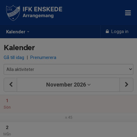
IFK ENSKEDE
Arrangemang
Logga in
Kalender
Kalender
Gå till idag
|
Prenumerera
November 2026
1
Sön
v.45
2
Mån