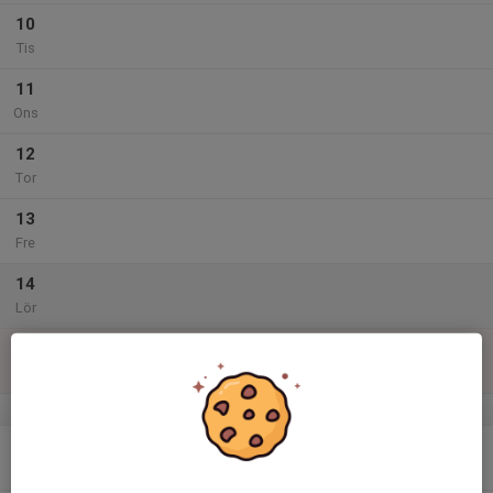
10
Tis
11
Ons
12
Tor
13
Fre
14
Lör
15
Sön
v.47
16
Mån