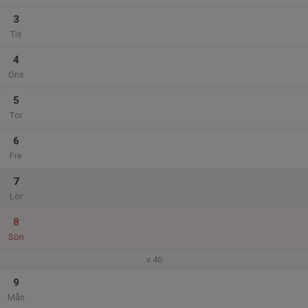
3
Tis
4
Ons
5
Tor
6
Fre
7
Lör
8
Sön
v.46
9
Mån