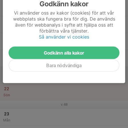
Godkänn kakor
17
Tis
Vi använder oss av kakor (cookies) för att vår
webbplats ska fungera bra för dig. De används
18
även för webbanalys i syfte att hjälpa oss att
Ons
förbättra våra tjänster.
Så använder vi cookies
19
Tor
Godkänn alla kakor
20
Fre
Bara nödvändiga
21
Lör
22
Sön
v.48
23
Mån