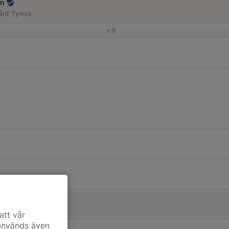
en
ård, Tyresö
v.9
att vår
 används även