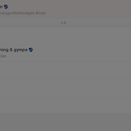
en
bstuga Klubbevägen Älvsjö
v.6
räning & gympa
olan