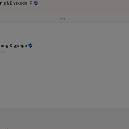
en på Enskede IP
v.8
räning & gympa
olan