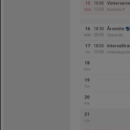
15
10:00
Vinterseri
12:00
Sön
Enskede IP
16
18:30
Årsmöte
20:00
Mån
Oppunda
17
18:00
Intervallt
19:00
Tis
Hökarängssk
18
Ons
19
Tor
20
Fre
21
Lör