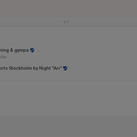
v.7
räning & gympa
olan
orts Stockholm by Night "Arr"