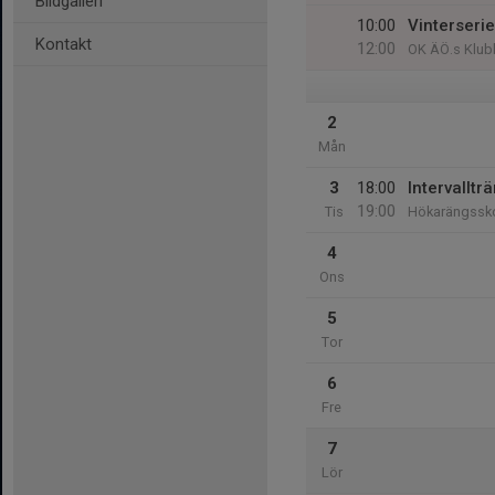
Bildgalleri
10:00
Vinterseri
Kontakt
12:00
OK ÄÖ.s Klub
2
Mån
3
18:00
Intervallt
19:00
Tis
Hökarängssk
4
Ons
5
Tor
6
Fre
7
Lör