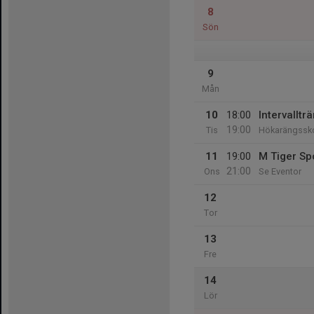
8
Sön
9
Mån
10
18:00
Intervallt
19:00
Tis
Hökarängssk
11
19:00
M Tiger Sp
21:00
Ons
Se Eventor
12
Tor
13
Fre
14
Lör