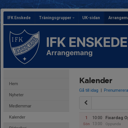
IFK Enskede
Träningsgrupper
UK-sidan
Arrangem
IFK ENSKEDE
Arrangemang
Kalender
Hem
Gå till idag
|
Prenumerer
Nyheter
Medlemmar
Kalender
1
10:00
Fixardag 
13:00
Sön
Oppunda