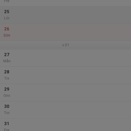
Fre
25
Lör
26
Sön
v.31
27
Mån
28
Tis
29
Ons
30
Tor
31
Fre