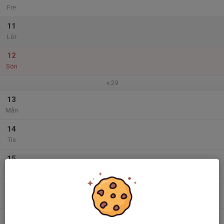
Fre
11
Lör
12
Sön
v.29
13
Mån
14
Tis
15
Ons
16
Tor
17