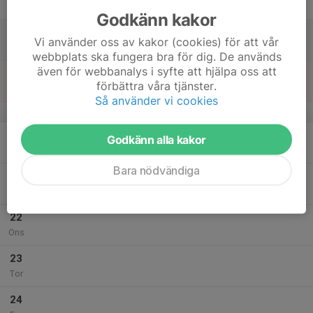
Fre
Godkänn kakor
18
Vi använder oss av kakor (cookies) för att vår
Lör
webbplats ska fungera bra för dig. De används
även för webbanalys i syfte att hjälpa oss att
19
förbättra våra tjänster.
Sön
Så använder vi cookies
v.30
20
Godkänn alla kakor
Mån
Bara nödvändiga
21
Tis
22
Ons
23
Tor
24