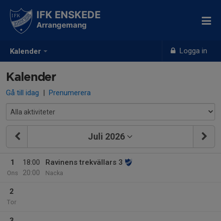
IFK ENSKEDE
Arrangemang
Logga in
Kalender
Kalender
Gå till idag
|
Prenumerera
Juli 2026
1
18:00
Ravinens trekvällars 3
20:00
Ons
Nacka
2
Tor
3