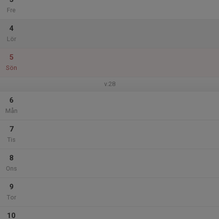
Fre
4
Lör
5
Sön
v.28
6
Mån
7
Tis
8
Ons
9
Tor
10