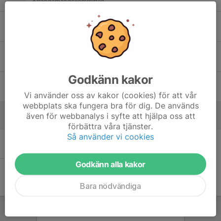
Arrangemangskommittén
Ulf Persson
Arrangemangskommittén
Bo Hedlund
Materialare
Godkänn kakor
Patric de Boussard
Allt-i-allo
Vi använder oss av kakor (cookies) för att vår
webbplats ska fungera bra för dig. De används
även för webbanalys i syfte att hjälpa oss att
Utövare
förbättra våra tjänster.
Så använder vi cookies
Det finns inga utövare
Godkänn alla kakor
Bara nödvändiga