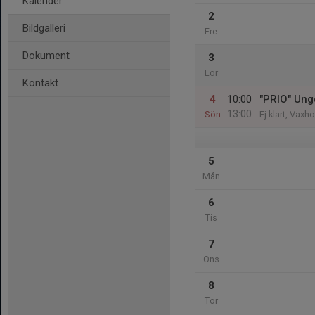
Kalender
2
Bildgalleri
Fre
Dokument
3
Lör
Kontakt
4
10:00
"PRIO" Ung
13:00
Sön
Ej klart, Vax
5
Mån
6
Tis
7
Ons
8
Tor