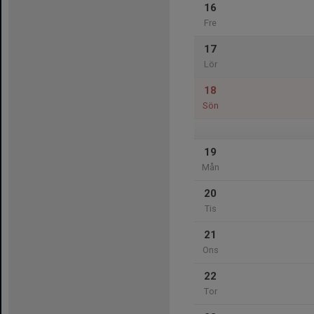
16
Fre
17
Lör
18
Sön
19
Mån
20
Tis
21
Ons
22
Tor