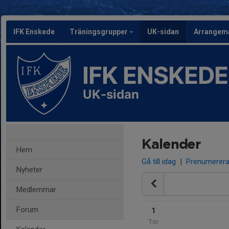
IFK Enskede
Träningsgrupper
UK-sidan
Arrangem
IFK ENSKEDE
UK-sidan
Kalender
Hem
Gå till idag
|
Prenumerer
Nyheter
Medlemmar
Forum
1
Tor