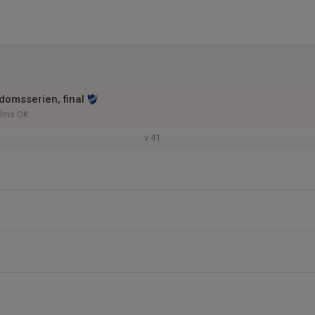
domsserien, final
holms OK
v.41