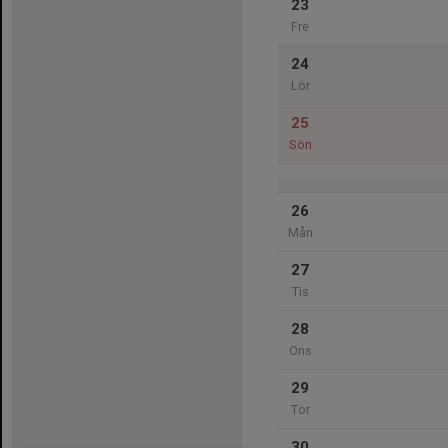
23
Fre
24
Lör
25
Sön
26
Mån
27
Tis
28
Ons
29
Tor
30