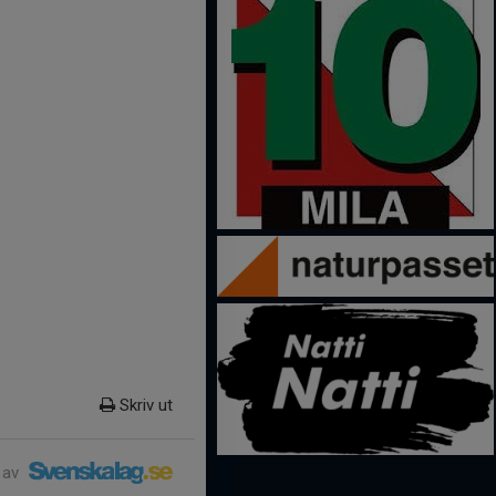
Skriv ut
 av