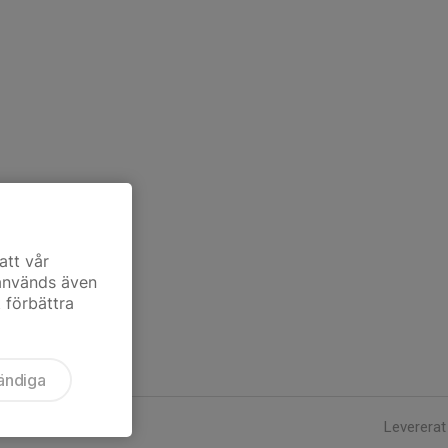
att vår
 används även
t förbättra
ändiga
Levererat