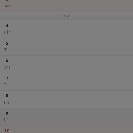
Sön
v.32
4
Mån
5
Tis
6
Ons
7
Tor
8
Fre
9
Lör
10