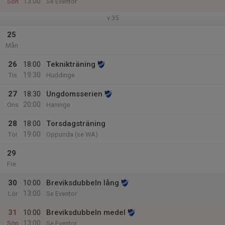
13:00
Sön
Se Eventor
v.35
25
Mån
26
18:00
Teknikträning
19:30
Tis
Huddinge
27
18:30
Ungdomsserien
20:00
Ons
Haninge
28
18:00
Torsdagsträning
19:00
Tor
Oppunda (se WA)
29
Fre
30
10:00
Breviksdubbeln lång
13:00
Lör
Se Eventor
31
10:00
Breviksdubbeln medel
13:00
Sön
Se Eventor