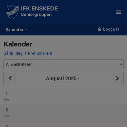
IFK ENSKEDE
Seniorgruppen
Logga in
Kalender
Kalender
Gå till idag
|
Prenumerera
Augusti 2025
1
Fre
2
Lör
3