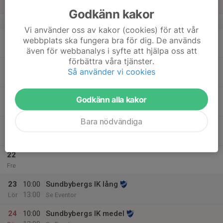
13:00
Sön
Se Eventor
Godkänn kakor
v.34
Vi använder oss av kakor (cookies) för att vår
18
webbplats ska fungera bra för dig. De används
Mån
även för webbanalys i syfte att hjälpa oss att
förbättra våra tjänster.
19
18:00
Teknikträning
Så använder vi cookies
19:30
Tis
Nyckelviken
20
Godkänn alla kakor
Ons
Bara nödvändiga
21
18:00
Torsdagsträning
19:00
Tor
Oppunda (se WA)
22
Fre
23
10:00
Sundbybergs IK lång
13:00
Lör
Se Eventor
24
10:00
Sundbybergs IK medel