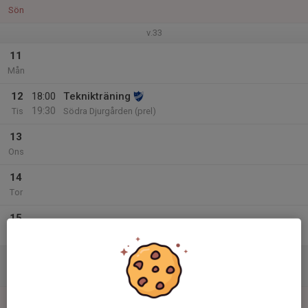
Sön
v.33
11
Mån
12
18:00
Teknikträning
19:30
Tis
Södra Djurgården (prel)
13
Ons
14
Tor
15
Fre
16
15:00
Midnattsloppet funktionärsuppdrag
23:00
Lör
Södermalm
17
10:00
Täbydubbeln medel