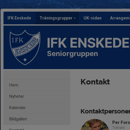
IFK Enskede
Träningsgrupper
UK-sidan
Arrangem
IFK ENSKEDE
Seniorgruppen
Kontakt
Hem
Nyheter
Kalender
Kontaktpersone
Bildgalleri
Per For
Tränare