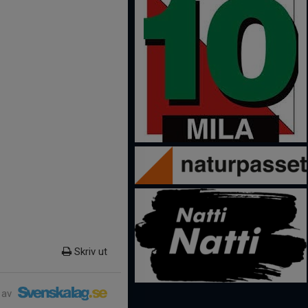
Skriv ut
 av