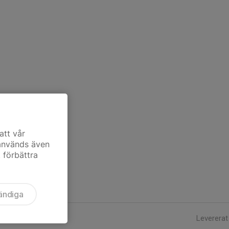
att vår
 används även
t förbättra
ändiga
Levererat