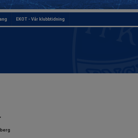
ang
EKOT - Vår klubbtidning
r
sberg