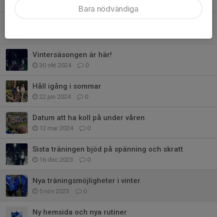
17 mar 2025
0
Bara nödvändiga
Utveckling på gång
10 nov 2024
0
Vintersäsongen är här!
30 okt 2024
0
Håll igång i sommar
22 jun 2024
0
Datum att ha koll på under våren
12 mar 2024
0
Sista träningen bjöd på spänning och skratt
16 dec 2023
0
Nya träningsmöjligheter i vinter
5 nov 2023
0
Ny hemsida och nya rutiner