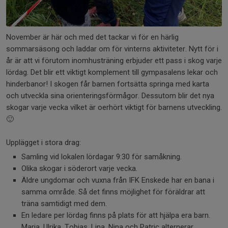
November är här och med det tackar vi för en härlig
sommarsäsong och laddar om för vinterns aktiviteter. Nytt för i
år är att vi förutom inomhusträning erbjuder ett pass i skog varje
lördag. Det blir ett viktigt komplement till gympasalens lekar och
hinderbanor! I skogen får barnen fortsätta springa med karta
och utveckla sina orienteringsförmågor. Dessutom blir det nya
skogar varje vecka vilket är oerhört viktigt för barnens utveckling.
🙂
Upplägget i stora drag:
Samling vid lokalen lördagar 9:30 för samåkning.
Olika skogar i söderort varje vecka.
Äldre ungdomar och vuxna från IFK Enskede har en bana i
samma område. Så det finns möjlighet för föräldrar att
träna samtidigt med dem.
En ledare per lördag finns på plats för att hjälpa era barn.
Maria, Ulrika, Tobias, Lina, Nina och Patric alternerar.