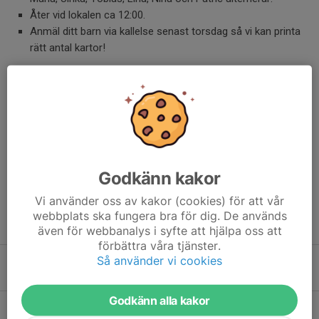
Åter vid lokalen ca 12:00.
Anmäl ditt barn via kallelse senast torsdag så vi kan printa
rätt antal kartor!
Dela nyhet
Kommentarer
Godkänn kakor
Vi använder oss av kakor (cookies) för att vår
webbplats ska fungera bra för dig. De används
Tidigare nyheter
även för webbanalys i syfte att hjälpa oss att
förbättra våra tjänster.
Så använder vi cookies
Dags för vintersäsong
2 nov 2025
0
Godkänn alla kakor
9 maj åker vi till Uppland på lägerhelg