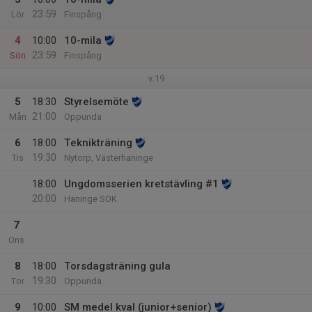
23:59
Lör
Finspång
4
10:00
10-mila
23:59
Sön
Finspång
v.19
5
18:30
Styrelsemöte
21:00
Mån
Oppunda
6
18:00
Teknikträning
19:30
Tis
Nytorp, Västerhaninge
18:00
Ungdomsserien kretstävling #1
20:00
Haninge SOK
7
Ons
8
18:00
Torsdagsträning gula
19:30
Tor
Oppunda
9
10:00
SM medel kval (junior+senior)