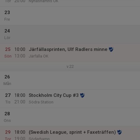
20:00
Tor
Nynäshamns OK
23
Fre
24
Lör
25
10:00
Järfällasprinten, Ulf Radlers minne
13:00
Sön
Järfälla OK
v.22
26
Mån
27
18:00
Stockholm City Cup #3
21:00
Tis
Södra Station
28
Ons
29
18:00
(Swedish League, sprint + Faxeträffen)
19:00
Tor
Söderhamn