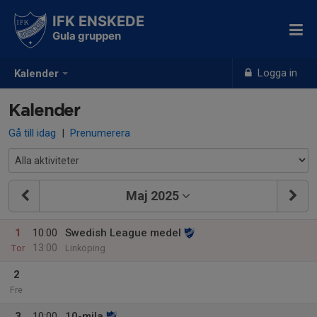
IFK ENSKEDE
Gula gruppen
Logga in
Kalender
Kalender
Gå till idag
|
Prenumerera
Maj 2025
1
10:00
Swedish League medel
13:00
Tor
Linköping
2
Fre
3
10:00
10-mila