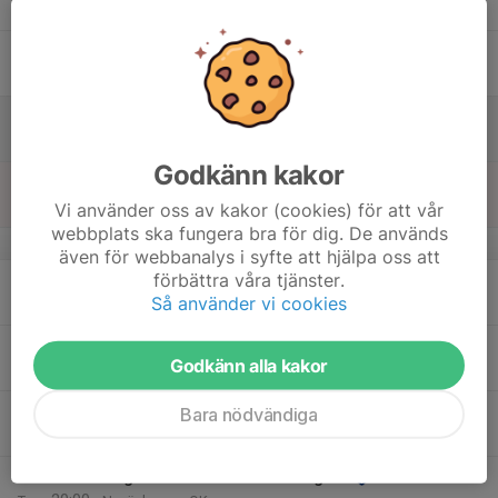
19:30
Tor
Oppunda
16
Fre
17
Lör
Godkänn kakor
18
10:00
Sommarlägret upp till 16år
14:00
Sön
Kärrsön
Vi använder oss av kakor (cookies) för att vår
webbplats ska fungera bra för dig. De används
v.21
även för webbanalys i syfte att hjälpa oss att
förbättra våra tjänster.
19
Så använder vi cookies
Mån
20
18:00
Teknikträning
Godkänn alla kakor
19:30
Tis
Fagersjöskogen
21
18:00
Stockholm City Cup #2
Bara nödvändiga
21:00
Ons
Ruddammen, KTH
22
18:00
Ungdomsserien kretstävling #1