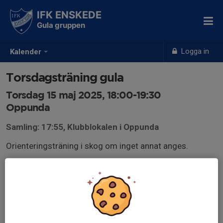
IFK ENSKEDE
Gula gruppen
Logga in
Kalender
Torsdagsträning gula
Torsdag 15 maj 2025, 18:00-19:30
Oppunda
Samling: 17:55, Klubblokalen i Oppunda
Orienteringsträning i skog om inget annat anges.