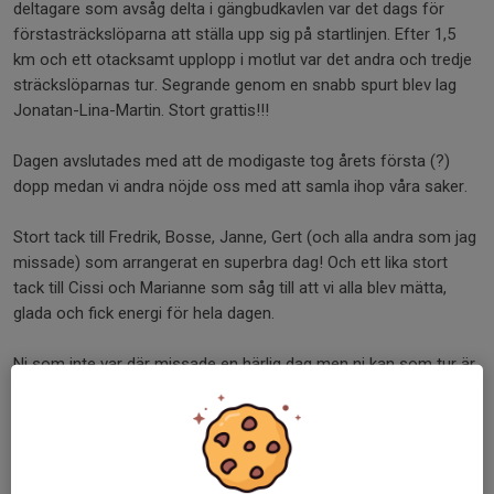
deltagare som avsåg delta i gängbudkavlen var det dags för
förstasträckslöparna att ställa upp sig på startlinjen. Efter 1,5
km och ett otacksamt upplopp i motlut var det andra och tredje
sträckslöparnas tur. Segrande genom en snabb spurt blev lag
Jonatan-Lina-Martin. Stort grattis!!!
Dagen avslutades med att de modigaste tog årets första (?)
dopp medan vi andra nöjde oss med att samla ihop våra saker.
Stort tack till Fredrik, Bosse, Janne, Gert (och alla andra som jag
missade) som arrangerat en superbra dag! Och ett lika stort
tack till Cissi och Marianne som såg till att vi alla blev mätta,
glada och fick energi för hela dagen.
Ni som inte var där missade en härlig dag men ni kan som tur är
se fram emot nästa klubbdag!
Dela nyhet