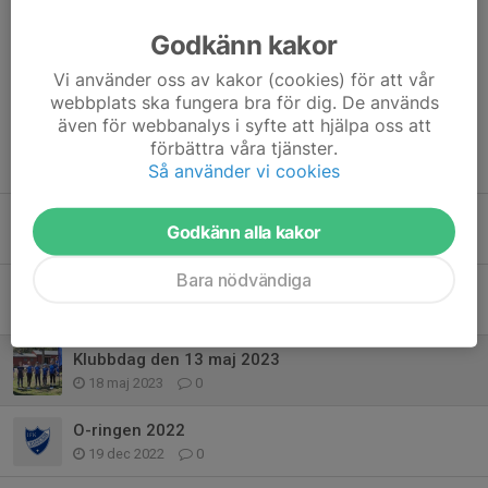
Godkänn kakor
Kommentarer
Vi använder oss av kakor (cookies) för att vår
webbplats ska fungera bra för dig. De används
även för webbanalys i syfte att hjälpa oss att
förbättra våra tjänster.
Tidigare nyheter
Så använder vi cookies
Åre 2023 ­– ett annorlunda O-Ringen
Godkänn alla kakor
3 aug 2023
2
Bara nödvändiga
Ungdomsseriens kretstävlingar, 4 och 16 maj 2023
22 maj 2023
0
Klubbdag den 13 maj 2023
18 maj 2023
0
O-ringen 2022
19 dec 2022
0