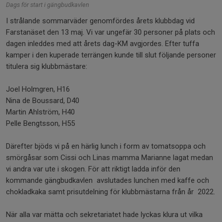
Dags för start i gängbudkavlen
I strålande sommarväder genomfördes årets klubbdag vid
Farstanäset den 13 maj. Vi var ungefär 30 personer på plats och
dagen inleddes med att årets dag-KM avgjordes. Efter tuffa
kamper i den kuperade terrängen kunde till slut följande personer
titulera sig klubbmästare:
Joel Holmgren, H16
Nina de Boussard, D40
Martin Ahlström, H40
Pelle Bengtsson, H55
Därefter bjöds vi på en härlig lunch i form av tomatsoppa och
smörgåsar som Cissi och Linas mamma Marianne lagat medan
vi andra var ute i skogen. För att riktigt ladda inför den
kommande gängbudkavlen avslutades lunchen med kaffe och
chokladkaka samt prisutdelning för klubbmästarna från år 2022.
När alla var mätta och sekretariatet hade lyckas klura ut vilka