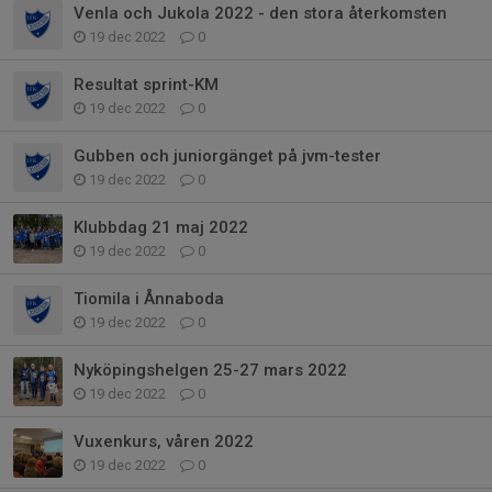
Venla och Jukola 2022 - den stora återkomsten
19 dec 2022
0
Resultat sprint-KM
19 dec 2022
0
Gubben och juniorgänget på jvm-tester
19 dec 2022
0
Klubbdag 21 maj 2022
19 dec 2022
0
Tiomila i Ånnaboda
19 dec 2022
0
Nyköpingshelgen 25-27 mars 2022
19 dec 2022
0
Vuxenkurs, våren 2022
19 dec 2022
0