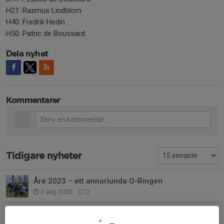
H21: Rasmus Lindblom
H40: Fredrik Hedin
H50: Patric de Boussard
Dela nyhet
Kommentarer
Tidigare nyheter
Åre 2023 ­– ett annorlunda O-Ringen
3 aug 2023
2
Ungdomsseriens kretstävlingar, 4 och 16 maj 2023