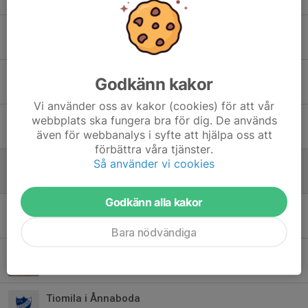
22 maj 2023
0
Klubbdag den 13 maj 2023
18 maj 2023
0
O-ringen 2022
Godkänn kakor
19 dec 2022
0
Vi använder oss av kakor (cookies) för att vår
webbplats ska fungera bra för dig. De används
Venla och Jukola 2022 - den stora återkomsten
även för webbanalys i syfte att hjälpa oss att
19 dec 2022
0
förbättra våra tjänster.
Så använder vi cookies
Resultat sprint-KM
19 dec 2022
0
Godkänn alla kakor
Gubben och juniorgänget på jvm-tester
19 dec 2022
0
Bara nödvändiga
Klubbdag 21 maj 2022
19 dec 2022
0
Tiomila i Ånnaboda