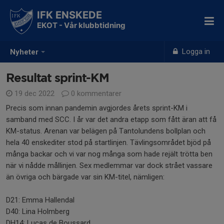
IFK ENSKEDE
EKOT - Vår klubbtidning
Logga in
Nyheter
Resultat sprint-KM
19 dec 2022
0 kommentarer
Precis som innan pandemin avgjordes årets sprint-KM i
samband med SCC. I år var det andra etapp som fått äran att få
KM-status. Arenan var belägen på Tantolundens bollplan och
hela 40 enskediter stod på startlinjen. Tävlingsområdet bjöd på
många backar och vi var nog många som hade rejält trötta ben
när vi nådde mållinjen. Sex medlemmar var dock strået vassare
än övriga och bärgade var sin KM-titel, nämligen:
D21: Emma Hallendal
D40: Lina Holmberg
DH14: Lucas de Boussard