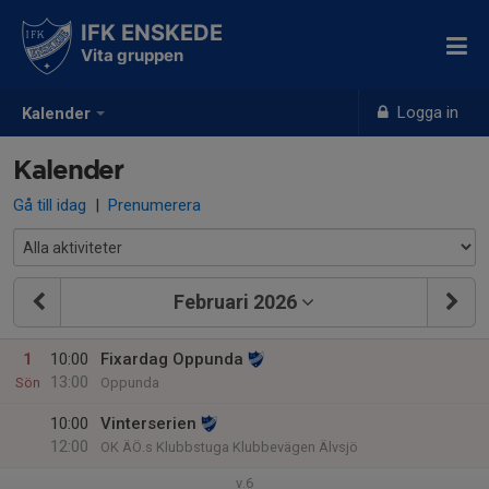
IFK ENSKEDE
Vita gruppen
Logga in
Kalender
Kalender
Gå till idag
|
Prenumerera
Februari 2026
1
10:00
Fixardag Oppunda
13:00
Sön
Oppunda
10:00
Vinterserien
12:00
OK ÄÖ.s Klubbstuga Klubbevägen Älvsjö
v.6