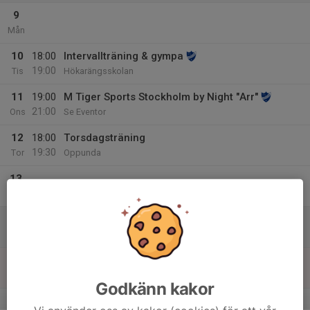
9
Mån
10
18:00
Intervallträning & gympa
19:00
Tis
Hökarängsskolan
11
19:00
M Tiger Sports Stockholm by Night "Arr"
21:00
Ons
Se Eventor
12
18:00
Torsdagsträning
19:30
Tor
Oppunda
13
Fre
14
Lör
15
10:00
Vinterserien på Enskede IP
12:00
Sön
Enskede IP
Godkänn kakor
v.8