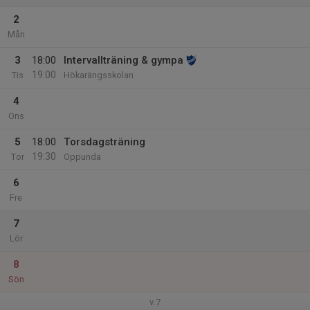
2
Mån
3
18:00
Intervallträning & gympa
19:00
Tis
Hökarängsskolan
4
Ons
5
18:00
Torsdagsträning
19:30
Tor
Oppunda
6
Fre
7
Lör
8
Sön
v.7