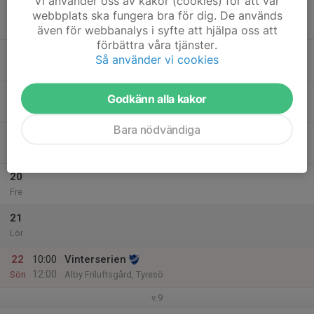
Vi använder oss av kakor (cookies) för att vår
16
18:30
Årsmöte
webbplats ska fungera bra för dig. De används
20:00
Mån
Oppunda
även för webbanalys i syfte att hjälpa oss att
förbättra våra tjänster.
17
18:00
Intervallträning & gympa
Så använder vi cookies
19:00
Tis
Hökarängsskolan
18
Godkänn alla kakor
Ons
Bara nödvändiga
19
18:00
Torsdagsträning
19:30
Tor
Oppunda
20
Fre
21
Lör
22
10:00
Vinterserien
12:00
Sön
Alby Friluftsgård, Tyresö
v.9