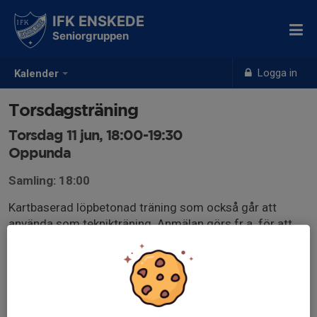
IFK ENSKEDE
Seniorgruppen
Logga in
Kalender
Torsdagsträning
Torsdag 11 jun, 18:00-19:30
Oppunda
Samling: 18:00
Kartbaserad löpbetonad träning som också går att
använda som teknikträning. Anmälan görs fr.a. för att
antalet kartor ska bli rätt så anmäl gärna senast vid
lunchtid samma dag.