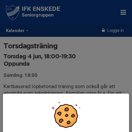
IFK ENSKEDE
Seniorgruppen
Logga in
Kalender
Torsdagsträning
Torsdag 4 jun, 18:00-19:30
Oppunda
Samling: 18:00
Kartbaserad löpbetonad träning som också går att
använda som teknikträning. Anmälan görs fr.a. för att
antalet kartor ska bli rätt så anmäl gärna senast vid
lunchtid samma dag.