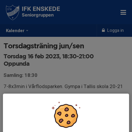
IFK ENSKEDE
Seniorgruppen
Logga in
Kalender
Torsdagsträning jun/sen
Torsdag 16 feb 2023, 18:30-21:00
Oppunda
Samling: 18:30
7-8x3min i Vårflodsparken. Gympa i Tallis skola 20-21