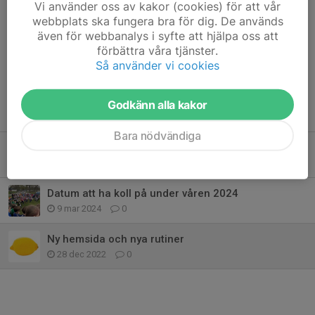
Vi använder oss av kakor (cookies) för att vår
webbplats ska fungera bra för dig. De används
även för webbanalys i syfte att hjälpa oss att
Kommentarer
förbättra våra tjänster.
Så använder vi cookies
Godkänn alla kakor
Tidigare nyheter
Bara nödvändiga
9 maj åker vi till Uppland på lägerhelg
17 mar 2025
0
Datum att ha koll på under våren 2024
9 mar 2024
0
Ny hemsida och nya rutiner
28 dec 2022
0