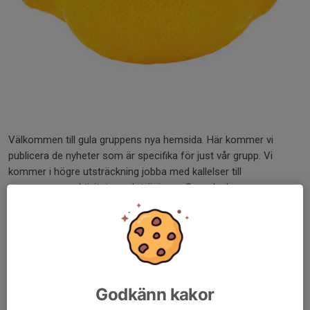
Välkommen till gula gruppens nya hemsida. Här kommer vi
publicera de nyheter som är specifika för just vår grupp. Vi
kommer i högre utsträckning jobba med kallelser till
arrangemang, aktiviteter och träningar. Svenska lags app
kommer användas, där varje medlem lätt kan anmäla sig. I och
med det kommer det bli lättare för oss ledare att planera
träningar, skriva ut kartor och strukturera upplägg. Återkoppla
gärna vilken typ av information ni ser viktig för just gula gruppen.
Dela nyhet
Godkänn kakor