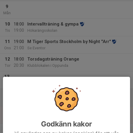
9
Mån
10
18:00
Intervallträning & gympa
19:00
Tis
Hökarängsskolan
11
19:00
M Tiger Sports Stockholm by Night "Arr"
21:00
Ons
Se Eventor
12
18:00
Torsdagsträning Orange
20:30
Tor
Klubblokalen i Oppunda
13
Fre
14
Lör
15
10:00
Vinterserien på Enskede IP
12:00
Sön
Enskede IP
Godkänn kakor
v.8