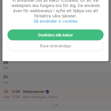
Vi använder oss av kakor (cookies) för att vår
16
18:30
Årsmöte
webbplats ska fungera bra för dig. De används
20:00
Mån
Oppunda
även för webbanalys i syfte att hjälpa oss att
förbättra våra tjänster.
17
18:00
Intervallträning & gympa
Så använder vi cookies
19:00
Tis
Hökarängsskolan
18
Godkänn alla kakor
Ons
Bara nödvändiga
19
18:00
Torsdagsträning Orange
20:30
Tor
Klubblokalen i Oppunda
20
Fre
21
Lör
22
10:00
Vinterserien
12:00
Sön
Alby Friluftsgård, Tyresö
v.9