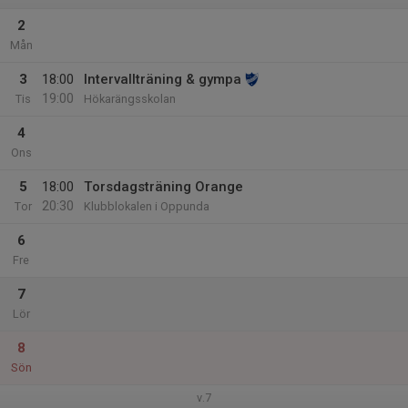
2
Mån
3
18:00
Intervallträning & gympa
19:00
Tis
Hökarängsskolan
4
Ons
5
18:00
Torsdagsträning Orange
20:30
Tor
Klubblokalen i Oppunda
6
Fre
7
Lör
8
Sön
v.7