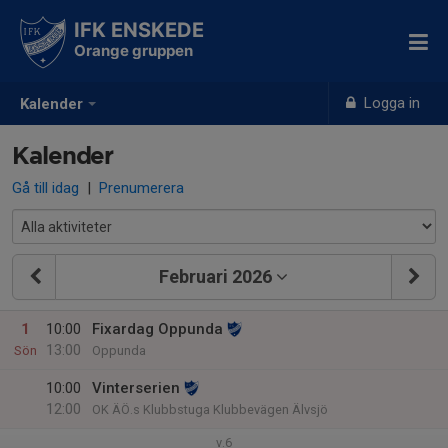
IFK ENSKEDE
Orange gruppen
Logga in
Kalender
Kalender
Gå till idag
|
Prenumerera
Februari 2026
1
10:00
Fixardag Oppunda
13:00
Sön
Oppunda
10:00
Vinterserien
12:00
OK ÄÖ.s Klubbstuga Klubbevägen Älvsjö
v.6