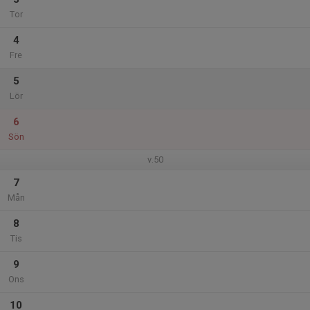
Tor
4
Fre
5
Lör
6
Sön
v.50
7
Mån
8
Tis
9
Ons
10