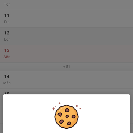
Tor
11
Fre
12
Lör
13
Sön
v.51
14
Mån
15
Tis
16
Ons
17