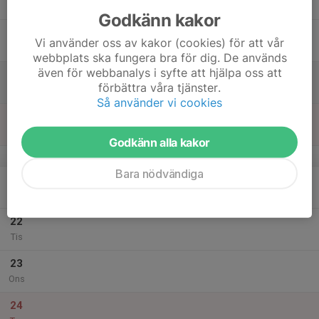
Tor
Godkänn kakor
18
Vi använder oss av kakor (cookies) för att vår
Fre
webbplats ska fungera bra för dig. De används
även för webbanalys i syfte att hjälpa oss att
19
förbättra våra tjänster.
Lör
Så använder vi cookies
20
Sön
Godkänn alla kakor
v.52
Bara nödvändiga
21
Mån
22
Tis
23
Ons
24