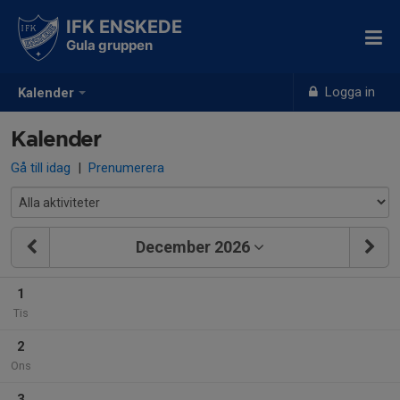
IFK ENSKEDE
Gula gruppen
Logga in
Kalender
Kalender
Gå till idag
|
Prenumerera
December 2026
1
Tis
2
Ons
3