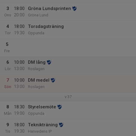
3
18:00
Gröna Lundsprinten
20:00
Ons
Gröna Lund
4
18:00
Torsdagsträning
19:30
Tor
Oppunda
5
Fre
6
10:00
DM lång
13:00
Lör
Roslagen
7
10:00
DM medel
13:00
Sön
Roslagen
v.37
8
18:30
Styrelsemöte
19:00
Mån
Oppunda
9
18:00
Teknikträning
19:30
Tis
Hanvedens IP