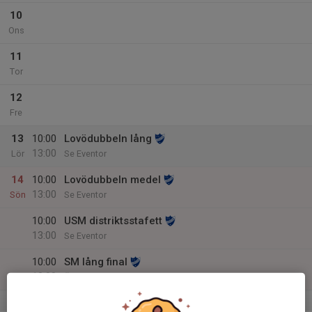
10
Ons
11
Tor
12
Fre
13
10:00
Lovödubbeln lång
13:00
Lör
Se Eventor
14
10:00
Lovödubbeln medel
13:00
Sön
Se Eventor
10:00
USM distriktsstafett
13:00
Se Eventor
10:00
SM lång final
13:00
Örebro
v.38