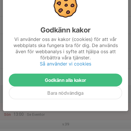
15
Mån
16
18:00
Teknikträning
19:30
Godkänn kakor
Tis
Rudan
Vi använder oss av kakor (cookies) för att vår
17
webbplats ska fungera bra för dig. De används
Ons
även för webbanalys i syfte att hjälpa oss att
18
18:00
Torsdagsträning
förbättra våra tjänster.
19:30
Tor
Oppunda
Så använder vi cookies
19
19:00
DM natt - funktionärer
Godkänn alla kakor
22:00
Fre
Eget arrangemang
20
Bara nödvändiga
Lör
21
10:00
DM stafett
13:00
Sön
Se Eventor
v.39