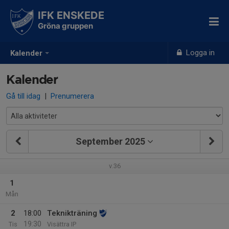
IFK ENSKEDE
Gröna gruppen
Logga in
Kalender
Kalender
Gå till idag
|
Prenumerera
September 2025
v.36
1
Mån
2
18:00
Teknikträning
19:30
Tis
Visättra IP