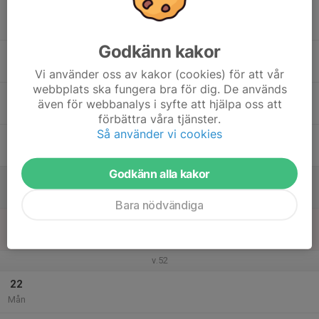
16
18:00
Intervallträning & gympa
19:00
Tis
Hökarängsskolan
Godkänn kakor
17
Ons
Vi använder oss av kakor (cookies) för att vår
webbplats ska fungera bra för dig. De används
18
även för webbanalys i syfte att hjälpa oss att
Tor
förbättra våra tjänster.
Så använder vi cookies
19
Fre
Godkänn alla kakor
20
Lör
Bara nödvändiga
21
Sön
v.52
22
Mån