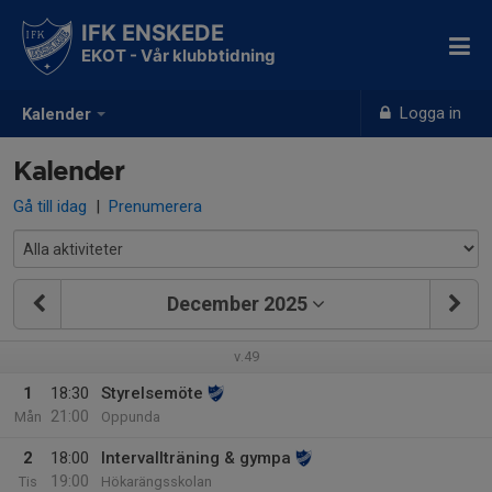
IFK ENSKEDE
EKOT - Vår klubbtidning
Logga in
Kalender
Kalender
Gå till idag
|
Prenumerera
December 2025
v.49
1
18:30
Styrelsemöte
21:00
Mån
Oppunda
2
18:00
Intervallträning & gympa
19:00
Tis
Hökarängsskolan