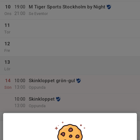
10
19:00
M Tiger Sports Stockholm by Night
21:00
Ons
Se Eventor
11
Tor
12
Fre
13
Lör
14
10:00
Skinkloppet grön-gul
13:00
Sön
Oppunda
10:00
Skinkloppet
13:00
Oppunda
v.51
15
Mån