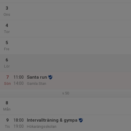
3
Ons
4
Tor
5
Fre
6
Lör
7
11:00
Santa run
14:00
Sön
Gamla Stan
v.50
8
Mån
9
18:00
Intervallträning & gympa
19:00
Tis
Hökarängsskolan