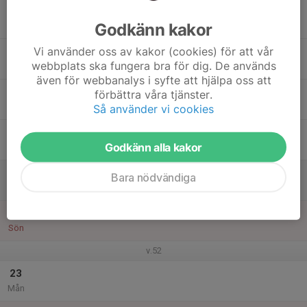
17
18:00
Tisdagsintervaller med gympa
20:00
Godkänn kakor
Tis
Hökarängens skola
Vi använder oss av kakor (cookies) för att vår
18
webbplats ska fungera bra för dig. De används
Ons
även för webbanalys i syfte att hjälpa oss att
19
förbättra våra tjänster.
Tor
Så använder vi cookies
20
Godkänn alla kakor
Fre
21
Bara nödvändiga
Lör
22
Sön
v.52
23
Mån