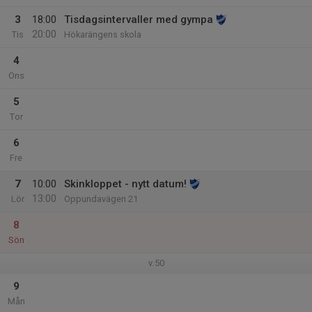
3
18:00
Tisdagsintervaller med gympa
20:00
Tis
Hökarängens skola
4
Ons
5
Tor
6
Fre
7
10:00
Skinkloppet - nytt datum!
13:00
Lör
Oppundavägen 21
8
Sön
v.50
9
Mån