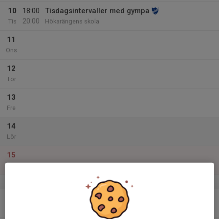
10
18:00
Tisdagsintervaller med gympa
20:00
Tis
Hökarängens skola
11
Ons
12
Tor
13
Fre
14
Lör
15
Sön
v.51
16
Mån