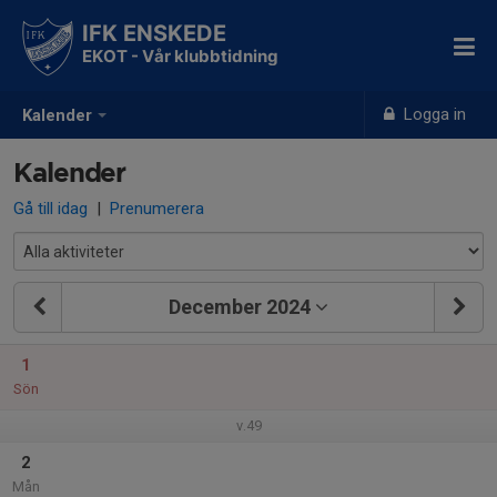
IFK ENSKEDE
EKOT - Vår klubbtidning
Logga in
Kalender
Kalender
Gå till idag
|
Prenumerera
December 2024
1
Sön
v.49
2
Mån