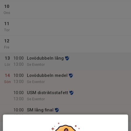
10
Ons
11
Tor
12
Fre
13
10:00
Lovödubbeln lång
13:00
Lör
Se Eventor
14
10:00
Lovödubbeln medel
13:00
Sön
Se Eventor
10:00
USM distriktsstafett
13:00
Se Eventor
10:00
SM lång final
13:00
Örebro
v.38