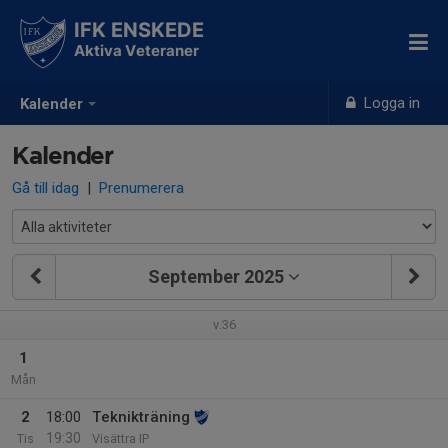
IFK ENSKEDE
Aktiva Veteraner
Logga in
Kalender
Kalender
Gå till idag
|
Prenumerera
September 2025
v.36
1
Mån
2
18:00
Teknikträning
19:30
Tis
Visättra IP