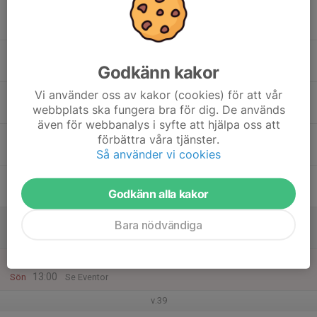
15
Mån
16
18:00
Teknikträning
19:30
Godkänn kakor
Tis
Rudan
Vi använder oss av kakor (cookies) för att vår
17
webbplats ska fungera bra för dig. De används
Ons
även för webbanalys i syfte att hjälpa oss att
18
förbättra våra tjänster.
Tor
Så använder vi cookies
19
19:00
DM natt - funktionärer
Godkänn alla kakor
22:00
Fre
Eget arrangemang
20
Bara nödvändiga
Lör
21
10:00
DM stafett
13:00
Sön
Se Eventor
v.39