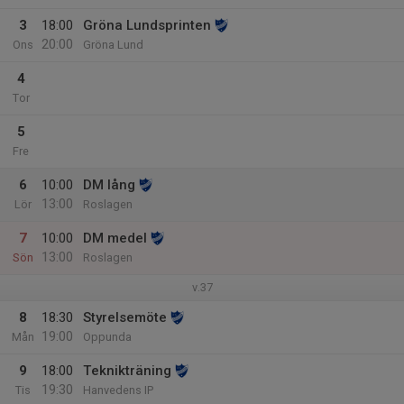
3
18:00
Gröna Lundsprinten
20:00
Ons
Gröna Lund
4
Tor
5
Fre
6
10:00
DM lång
13:00
Lör
Roslagen
7
10:00
DM medel
13:00
Sön
Roslagen
v.37
8
18:30
Styrelsemöte
19:00
Mån
Oppunda
9
18:00
Teknikträning
19:30
Tis
Hanvedens IP