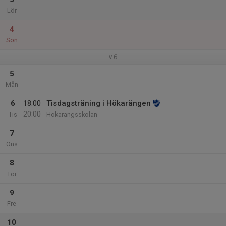
Lör
4
Sön
v.6
5
Mån
6
18:00
Tisdagsträning i Hökarängen
20:00
Tis
Hökarängsskolan
7
Ons
8
Tor
9
Fre
10