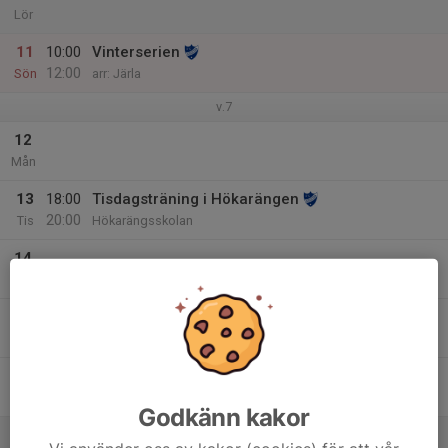
Lör
11
10:00
Vinterserien
12:00
Sön
arr: Järla
v.7
12
Mån
13
18:00
Tisdagsträning i Hökarängen
20:00
Tis
Hökarängsskolan
14
Ons
15
Tor
16
Fre
Godkänn kakor
17
14:00
IFK Enskede Årsmöte 2024