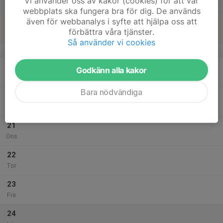
Vi använder oss av kakor (cookies) för att vår
16:00
Lör
Oppunda
webbplats ska fungera bra för dig. De används
även för webbanalys i syfte att hjälpa oss att
18
10:00
Vinterserien
förbättra våra tjänster.
12:00
Sön
arr: Tumba-Mälarhöjden
Så använder vi cookies
v.8
19
Godkänn alla kakor
Mån
Bara nödvändiga
20
18:00
Tisdagsträning i Hökarängen
20:00
Tis
Hökarängsskolan
21
Ons
22
Tor
23
Fre
24