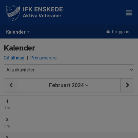
IFK ENSKEDE
Aktiva Veteraner
Logga in
Kalender
Kalender
Gå till idag
|
Prenumerera
Februari 2024
1
Tor
2
Fre
3