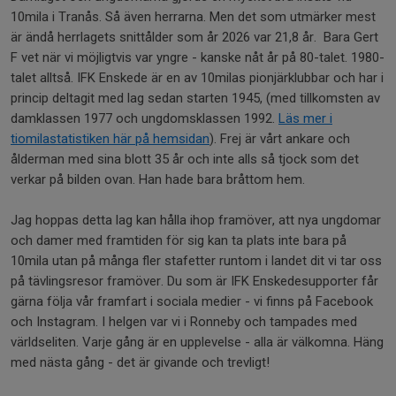
10mila i Tranås. Så även herrarna. Men det som utmärker mest
är ändå herrlagets snittålder som år 2026 var 21,8 år. Bara Gert
F vet när vi möjligtvis var yngre - kanske nåt år på 80-talet. 1980-
talet alltså. IFK Enskede är en av 10milas pionjärklubbar och har i
princip deltagit med lag sedan starten 1945, (med tillkomsten av
damklassen 1977 och ungdomsklassen 1992.
Läs mer i
tiomilastatistiken här på hemsidan
). Frej är vårt ankare och
ålderman med sina blott 35 år och inte alls så tjock som det
verkar på bilden ovan. Han hade bara bråttom hem.
Jag hoppas detta lag kan hålla ihop framöver, att nya ungdomar
och damer med framtiden för sig kan ta plats inte bara på
10mila utan på många fler stafetter runtom i landet dit vi tar oss
på tävlingsresor framöver. Du som är IFK Enskedesupporter får
gärna följa vår framfart i sociala medier - vi finns på Facebook
och Instagram. I helgen var vi i Ronneby och tampades med
världseliten. Varje gång är en upplevelse - alla är välkomna. Häng
med nästa gång - det är givande och trevligt!