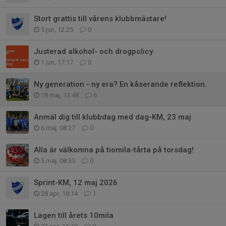
Stort grattis till vårens klubbmästare!
5 jun, 12:25
0
Justerad alkohol- och drogpolicy
1 jun, 17:17
0
Ny generation - ny era? En kåserande reflektion.
18 maj, 13:48
6
Anmäl dig till klubbdag med dag-KM, 23 maj
6 maj, 08:27
0
Alla är välkomna på tiomila-tårta på torsdag!
5 maj, 08:35
0
Sprint-KM, 12 maj 2026
28 apr, 18:14
1
Lagen till årets 10mila