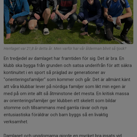
Herrlaget var 21,8 år detta år. Men varför har vår ålderman blivit så tjock?
En tredjedel av damlaget har framtiden för sig. Det är bra. En
klubb ska bygga från grunden och satsa underifrån för att säkra
kontinuitet i en sport så präglad av generationer av
"orienteringsfamiljer" som kommer och går. Det är allmänt känt
att våra klubbar lever på nördiga familjer som likt min egen är
med på om inte allt så åtminstone det mesta. En kritisk massa
av orienteringsfamiljer ger klubben ett skelett som bildar
stomme och tillsammans med gamla rävar och nya
entusiastiska föräldrar och barn byggs så en livaktig
verksamhet.
Damlaget och ungdomarna gjorde en mycket bra insats vid