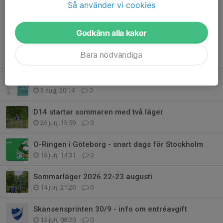
Så använder vi cookies
Godkänn alla kakor
Bara nödvändiga
Tidigare nyheter
Höstens prioriterade aktiviteter
3 aug, 20:14
0
D14 startar sommaren med två läger
26 jun, 15:59
0
O-Ringen i Göteborg - snart dags för Stockholm
16 jun, 14:31
0
Sommarläger 2026 22-23 augusti
14 jun, 21:20
0
Skansensprinten 30/9 - info om entréavgift
12 jun, 08:20
0