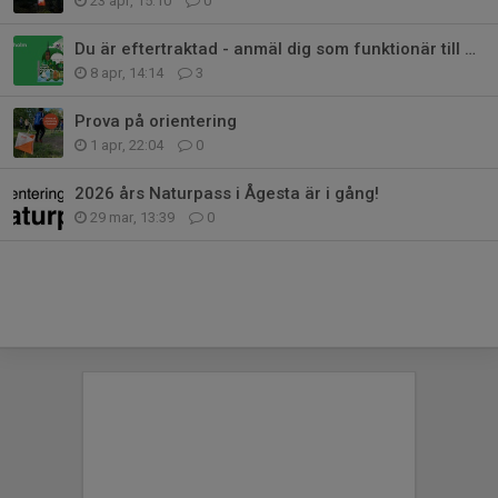
23 apr, 15:10
0
Du är eftertraktad - anmäl dig som funktionär till O-Ringen Stockholm 2027
8 apr, 14:14
3
Prova på orientering
1 apr, 22:04
0
2026 års Naturpass i Ågesta är i gång!
29 mar, 13:39
0