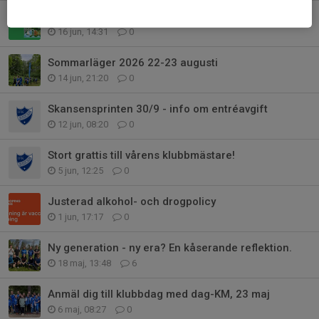
O-Ringen i Göteborg - snart dags för Stockholm
16 jun, 14:31
0
Sommarläger 2026 22-23 augusti
14 jun, 21:20
0
Skansensprinten 30/9 - info om entréavgift
12 jun, 08:20
0
Stort grattis till vårens klubbmästare!
5 jun, 12:25
0
Justerad alkohol- och drogpolicy
1 jun, 17:17
0
Ny generation - ny era? En kåserande reflektion.
18 maj, 13:48
6
Anmäl dig till klubbdag med dag-KM, 23 maj
6 maj, 08:27
0