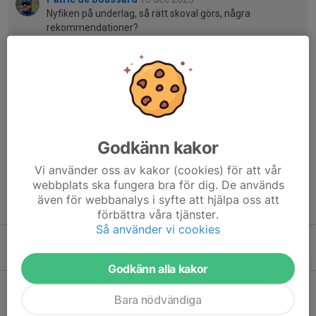
Nyfiken på underlag, så rätt skoval görs, några
rekommendationer?
Patrik Widin
13 dec 2025
Skor för skog rekommenderas
Patric de Boussard
14 dec 2025
Tack😁
Godkänn kakor
Vi använder oss av kakor (cookies) för att vår
webbplats ska fungera bra för dig. De används
även för webbanalys i syfte att hjälpa oss att
Tidigare nyheter
förbättra våra tjänster.
Så använder vi cookies
Höstens prioriterade aktiviteter
3 aug, 20:14
0
Godkänn alla kakor
D14 startar sommaren med två läger
Bara nödvändiga
26 jun, 15:59
0