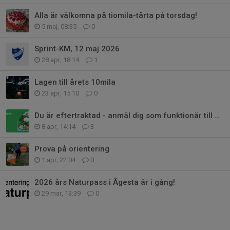
Alla är välkomna på tiomila-tårta på torsdag!
5 maj, 08:35
0
Sprint-KM, 12 maj 2026
28 apr, 18:14
1
Lagen till årets 10mila
23 apr, 15:10
0
Du är eftertraktad - anmäl dig som funktionär till O-Ringen Stockholm 2027
8 apr, 14:14
3
Prova på orientering
1 apr, 22:04
0
2026 års Naturpass i Ågesta är i gång!
29 mar, 13:39
0