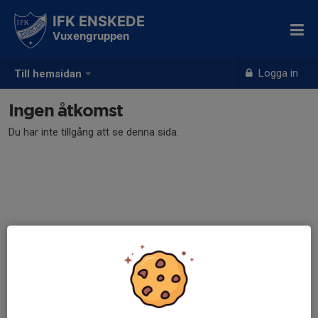
IFK ENSKEDE
Vuxengruppen
Logga in
Till hemsidan
Ingen åtkomst
Du har inte tillgång att se denna sida.