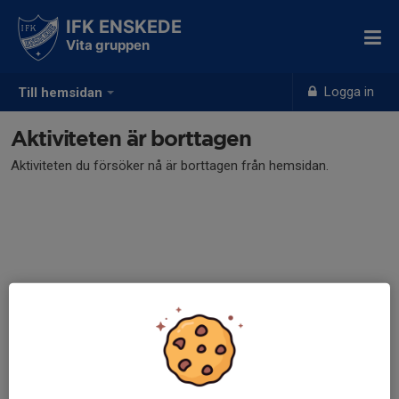
IFK ENSKEDE
Vita gruppen
Logga in
Till hemsidan
Aktiviteten är borttagen
Aktiviteten du försöker nå är borttagen från hemsidan.