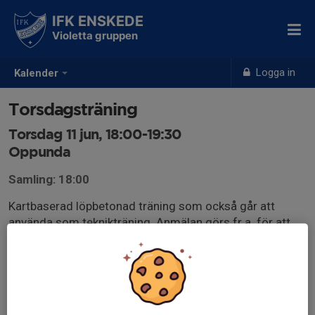
IFK ENSKEDE
Violetta gruppen
Logga in
Kalender
Torsdagsträning
Torsdag 11 jun, 18:00-19:30
Oppunda
Samling: 18:00
Kartbaserad löpbetonad träning som också går att
använda som teknikträning. Anmälan görs fr.a. för att
antalet kartor ska bli rätt så anmäl gärna senast vid
lunchtid samma dag.