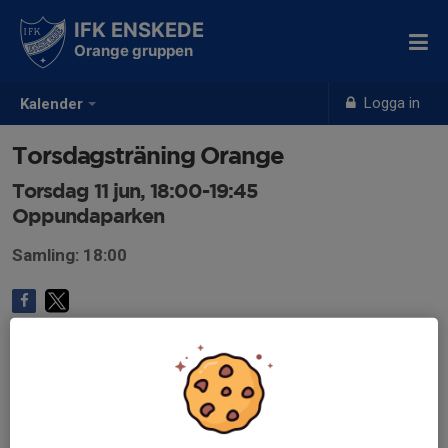
IFK ENSKEDE
Orange gruppen
Logga in
Kalender
Torsdagsträning Orange
Torsdag 11 jun, 18:00-19:45
Oppundaparken
Samling: 18:00