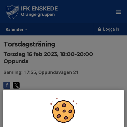
IFK ENSKEDE
Orange gruppen
Logga in
Kalender
Torsdagsträning
Torsdag 16 feb 2023, 18:00-20:00
Oppunda
Samling: 17:55, Oppundavägen 21