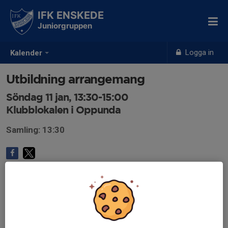
IFK ENSKEDE
Juniorgruppen
Logga in
Kalender
Utbildning arrangemang
Söndag 11 jan, 13:30-15:00
Klubblokalen i Oppunda
Samling: 13:30