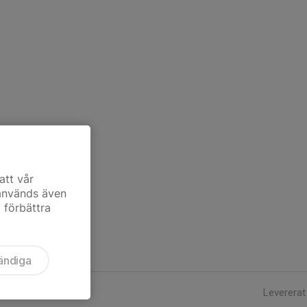
att vår
 används även
t förbättra
ändiga
Levererat