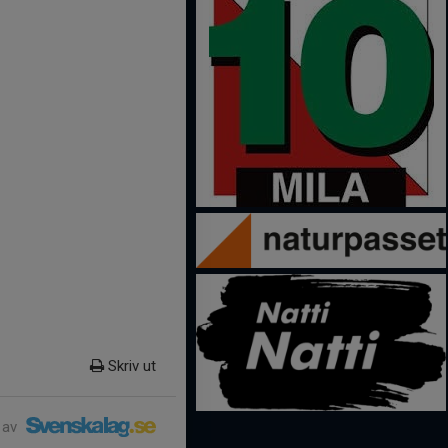
Skriv ut
 av