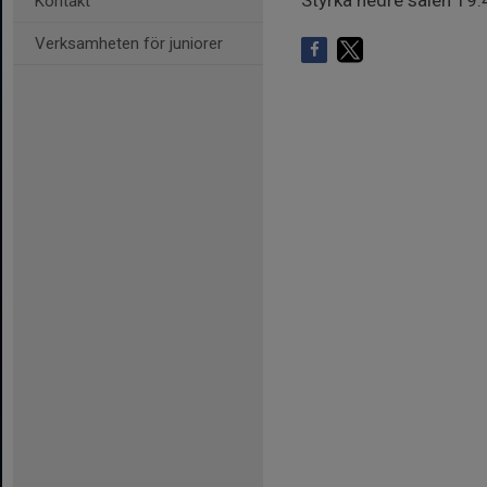
Styrka nedre salen 19
Kontakt
Verksamheten för juniorer