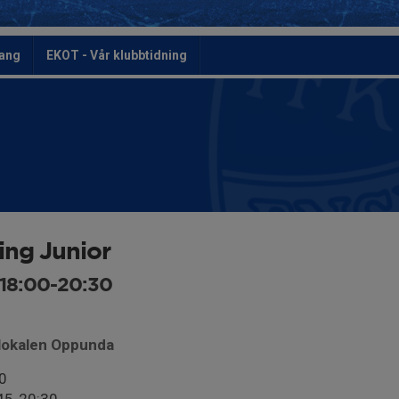
ang
EKOT - Vår klubbtidning
ing Junior
 18:00-20:30
blokalen Oppunda
0