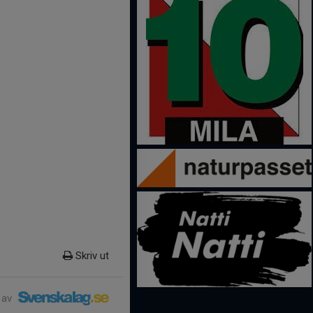
Skriv ut
 av