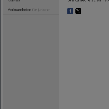
Styrka nedre salen 19
Kontakt
Verksamheten för juniorer