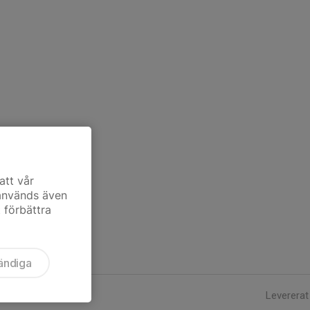
att vår
 används även
t förbättra
ändiga
Levererat