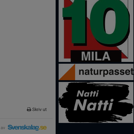
Skriv ut
 av