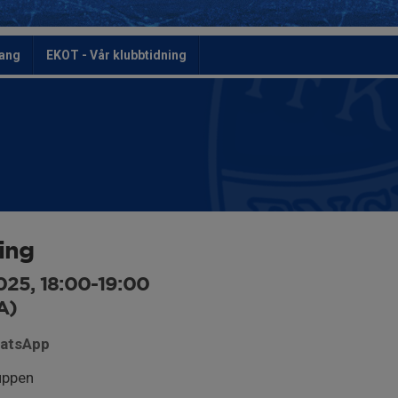
ang
EKOT - Vår klubbtidning
ing
025, 18:00-19:00
A)
hatsApp
uppen