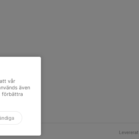
att vår
 används även
t förbättra
ändiga
Levererat