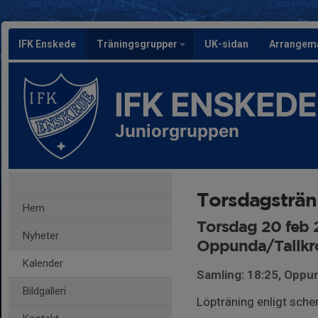
IFK Enskede
Träningsgrupper
UK-sidan
Arrangem
IFK ENSKEDE
Juniorgruppen
Torsdagsträn
Hem
Torsdag 20 feb 
Nyheter
Oppunda/Tallkr
Kalender
Samling: 18:25, Oppun
Bildgalleri
Löpträning enligt sche