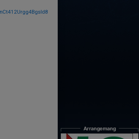
xFnCt412Urgg4Bgsld8
Arrangemang