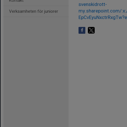
Kontakt
svenskidrott-
my.sharepoint.com/:x
Verksamheten för juniorer
EpCvEyuNxctrRxgTw?