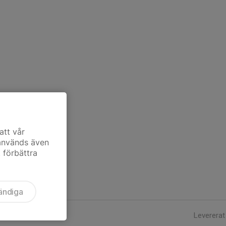
att vår
 används även
t förbättra
ändiga
Levererat