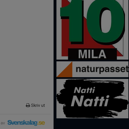
Skriv ut
 av