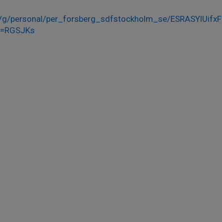
:/g/personal/per_forsberg_sdfstockholm_se/ESRASYlUif
e=RGSJKs