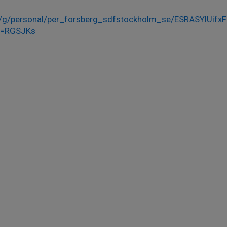
:/g/personal/per_forsberg_sdfstockholm_se/ESRASYlUif
e=RGSJKs