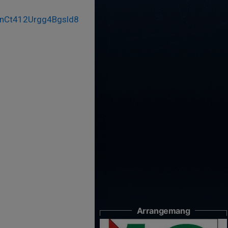
xFnCt412Urgg4Bgsld8
Arrangemang