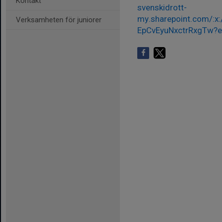
Kontakt
svenskidrott-
my.sharepoint.com/:x
Verksamheten för juniorer
EpCvEyuNxctrRxgTw?