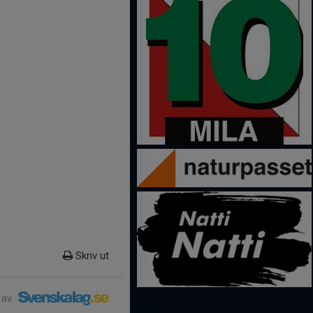
Skriv ut
 av