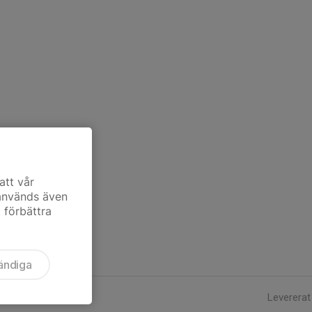
att vår
 används även
t förbättra
ändiga
Levererat