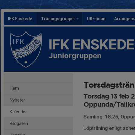
IFK Enskede
Träningsgrupper
UK-sidan
Arrangem
IFK ENSKEDE
Juniorgruppen
Torsdagsträn
Hem
Torsdag 13 feb 
Nyheter
Oppunda/Tallkr
Kalender
Samling: 18:25, Oppun
Bildgalleri
Löpträning enligt sche