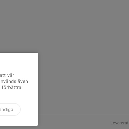
att vår
 används även
t förbättra
ändiga
Levererat