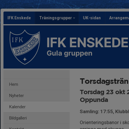
IFK Enskede
Träningsgrupper
UK-sidan
Arrangem
IFK ENSKEDE
Gula gruppen
Torsdagsträ
Hem
Torsdag 23 okt 
Nyheter
Oppunda
Kalender
Samling: 17:55, Klubb
Bildgalleri
Orienteringsbanor i sko