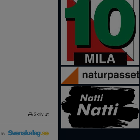
Skriv ut
 av