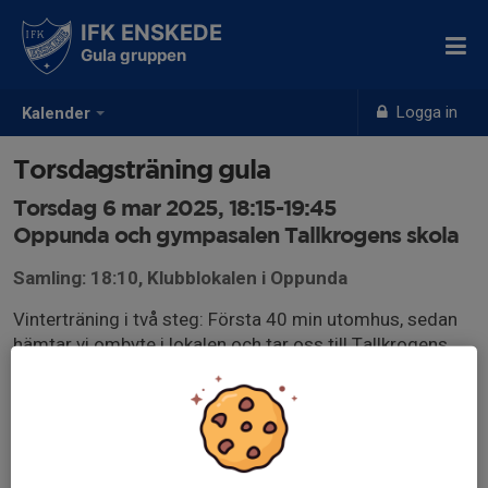
IFK ENSKEDE
Gula gruppen
Logga in
Kalender
Torsdagsträning gula
Torsdag 6 mar 2025, 18:15-19:45
Oppunda och gympasalen Tallkrogens skola
Samling: 18:10, Klubblokalen i Oppunda
Vinterträning i två steg: Första 40 min utomhus, sedan
hämtar vi ombyte i lokalen och tar oss till Tallkrogens
skola för inomhusträning. Vissa torsdagar har vi även
teori. Håll utkik i Whatsapp!