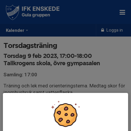
IFK ENSKEDE
Gula gruppen
Logga in
Kalender
Torsdagsträning
Torsdag 9 feb 2023, 17:00-18:00
Tallkrogens skola, övre gympasalen
Samling: 17:00
Träning och lek med orienteringstema. Medtag skor för
inomhusbruk samt vattenflaska.