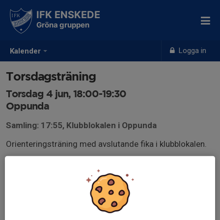
IFK ENSKEDE
Gröna gruppen
Logga in
Kalender
Torsdagsträning
Torsdag 4 jun, 18:00-19:30
Oppunda
Samling: 17:55, Klubblokalen i Oppunda
Orienteringsträning med avslutande fika i klubblokalen.