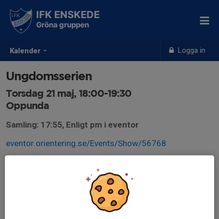
IFK ENSKEDE
Gröna gruppen
Logga in
Kalender
Ungdomsserien
Torsdag 21 maj, 18:00-19:30
Oppunda
Samling: 17:55, Enligt pm i eventor
eventor.orientering.se/Events/Show/56768