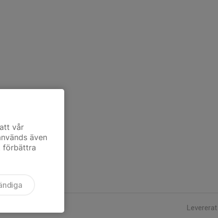
att vår
 används även
t förbättra
ändiga
Levererat