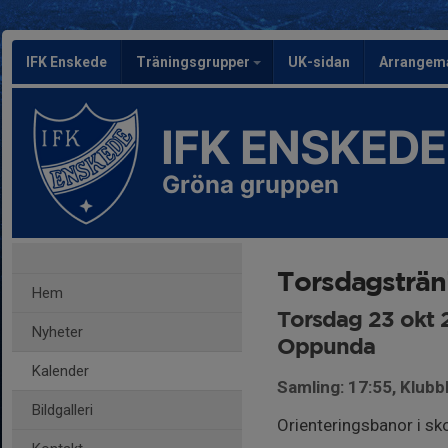
IFK Enskede
Träningsgrupper
UK-sidan
Arrangem
IFK ENSKEDE
Gröna gruppen
Torsdagsträ
Hem
Torsdag 23 okt 
Nyheter
Oppunda
Kalender
Samling: 17:55, Klubb
Bildgalleri
Orienteringsbanor i s