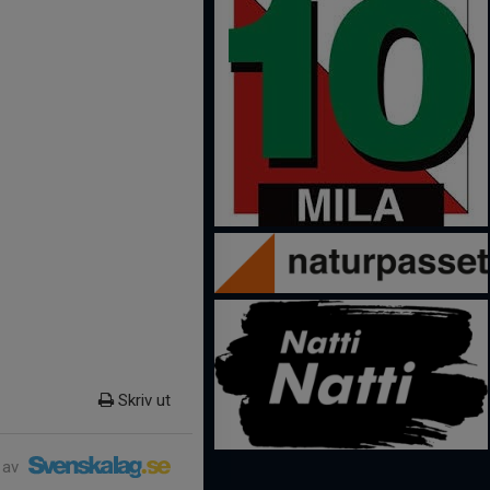
Skriv ut
 av