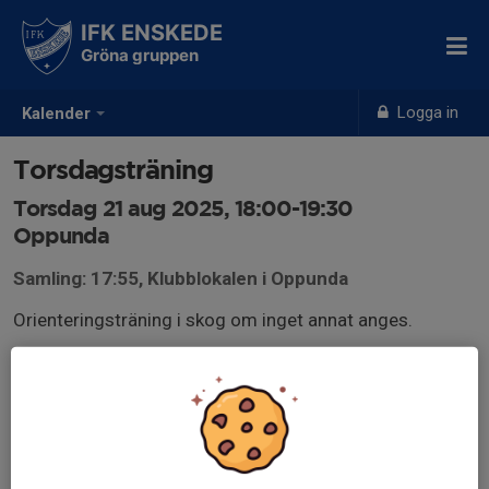
IFK ENSKEDE
Gröna gruppen
Logga in
Kalender
Torsdagsträning
Torsdag 21 aug 2025, 18:00-19:30
Oppunda
Samling: 17:55, Klubblokalen i Oppunda
Orienteringsträning i skog om inget annat anges.