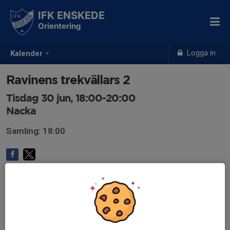
IFK ENSKEDE
Orientering
Logga in
Kalender
Ravinens trekvällars 2
Tisdag 30 jun, 18:00-20:00
Nacka
Samling: 18:00