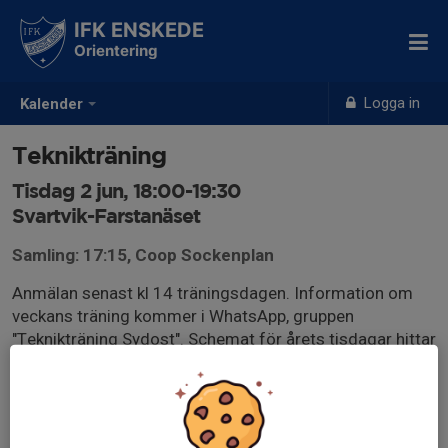
IFK ENSKEDE
Orientering
Logga in
Kalender
Teknikträning
Tisdag 2 jun, 18:00-19:30
Svartvik-Farstanäset
Samling: 17:15, Coop Sockenplan
Anmälan senast kl 14 träningsdagen. Information om
veckans träning kommer i WhatsApp, gruppen
"Teknikträning Sydost". Schemat för årets tisdagar hittar
du i länken nedan.
docs.google.com/spreadsheets/d/1vlkThJSi_v5v_h3Se
bKx5olgJynNFVRg/edit?
usp=sharing&ouid=102860739330818442577&rtpof=t