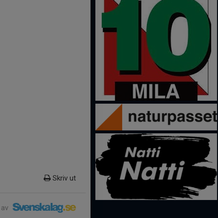
Skriv ut
 av