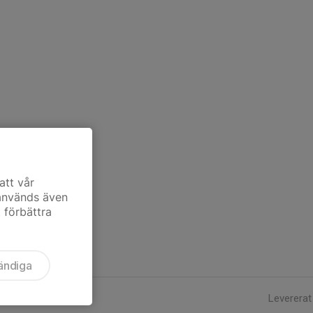
att vår
 används även
t förbättra
ändiga
Levererat