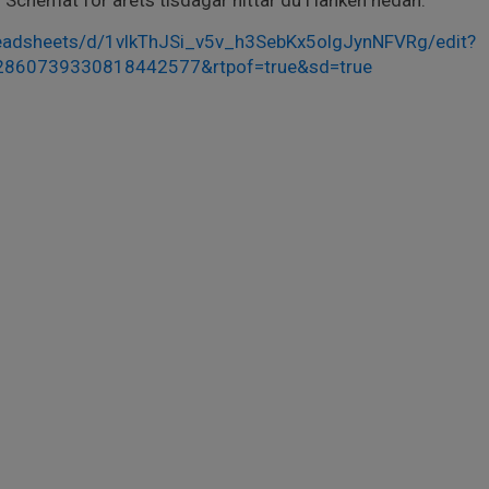
 Schemat för årets tisdagar hittar du i länken nedan.
eadsheets/d/1vlkThJSi_v5v_h3SebKx5olgJynNFVRg/edit?
2860739330818442577&rtpof=true&sd=true