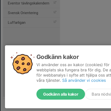
Eventor tävlingskalendern
Svensk Orientering
Luffarligan
Godkänn kakor
Vi använder oss av kakor (cookies) för 
webbplats ska fungera bra för dig. De
för webbanalys i syfte att hjälpa oss at
våra tjänster.
Så använder vi cookies
Godkänn alla kakor
Bara nödv
Tjäna pengar till föreningen