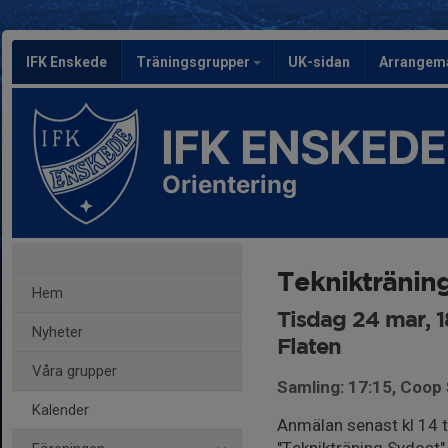
IFK Enskede
Träningsgrupper
UK-sidan
Arrangem
IFK ENSKEDE
Orientering
Tekniktränin
Hem
Tisdag 24 mar, 
Nyheter
Flaten
Våra grupper
Samling: 17:15, Coop
Kalender
Anmälan senast kl 14 