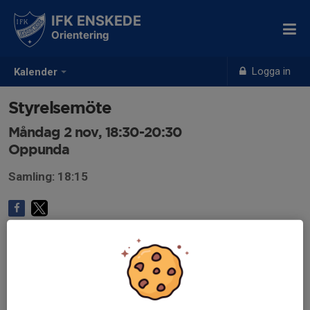
IFK ENSKEDE
Orientering
Logga in
Kalender
Styrelsemöte
Måndag 2 nov, 18:30-20:30
Oppunda
Samling: 18:15