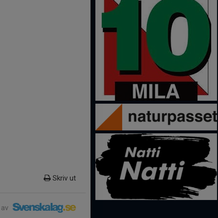
Skriv ut
 av