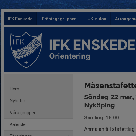
IFK Enskede
Träningsgrupper
UK-sidan
Arrangem
IFK ENSKEDE
Orientering
Måsenstafett
Hem
Söndag 22 mar, 
Nyheter
Nyköping
Våra grupper
Samling: 18:00
Kalender
Anmälan till stafettlag