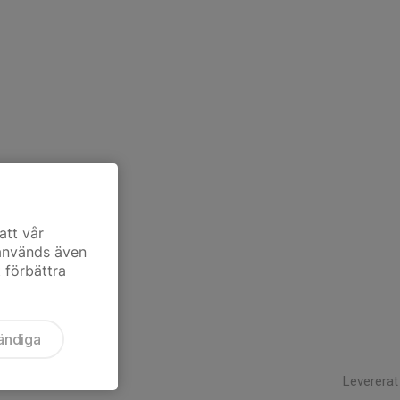
att vår
 används även
t förbättra
ändiga
Levererat