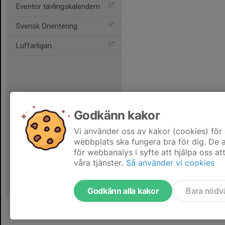
Eventor tävlingskalendern
Svensk Orientering
Luffarligan
Godkänn kakor
Vi använder oss av kakor (cookies) för 
webbplats ska fungera bra för dig. De
för webbanalys i syfte att hjälpa oss at
våra tjänster.
Så använder vi cookies
Godkänn alla kakor
Bara nödv
Tjäna pengar till föreningen